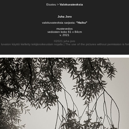
Etusivu
>
Valokuvateoksia
Juha Joro
valokuvateoksia sarjasta:
"Haiku"
mustevedos
vedosten koko 61 x 84cm
v. 2021
©2021 juha joro
 luvaton käyttö kielletty tekijänoikeuslain nojalla | The use of the pictures without permission is fo