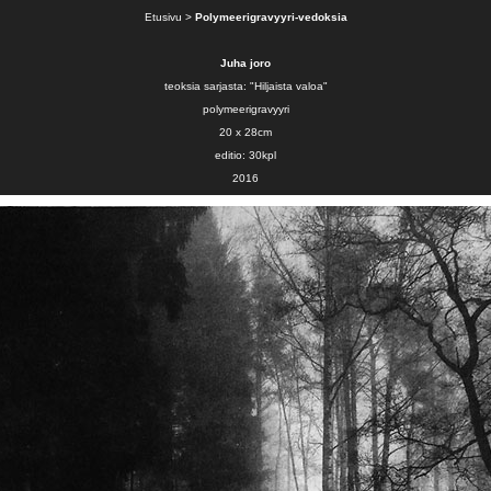
Etusivu
>
Polymeerigravyyri-vedoksia
Juha joro
teoksia sarjasta: "Hiljaista valoa"
polymeerigravyyri
20 x 28cm
editio: 30kpl
2016